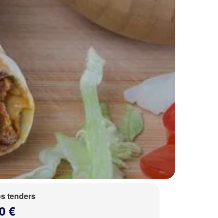
s tenders
0 €