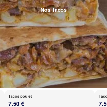
Nos Tacos
Tacos poulet
Taco
7.50 €
7.5