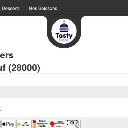
 Desserts
Nos Boissons
ers
f (28000)
r