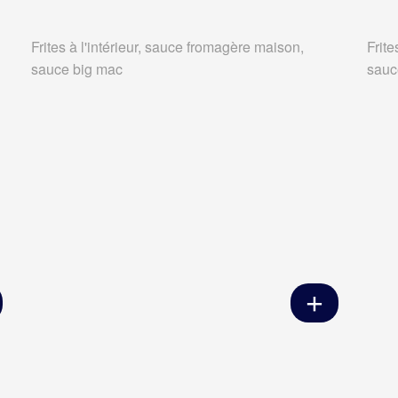
Frites à l'intérieur, sauce fromagère maison,
Frite
sauce big mac
sauc