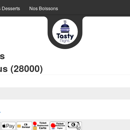
 Desserts
Nos Boissons
os
us (28000)
r