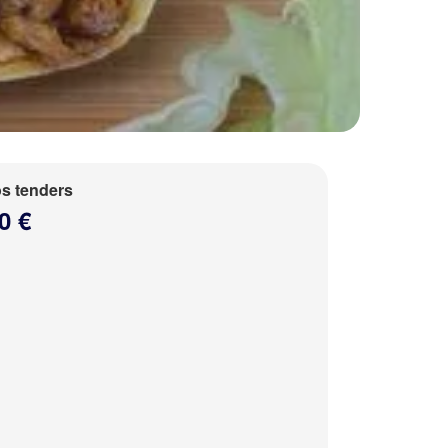
s tenders
0 €