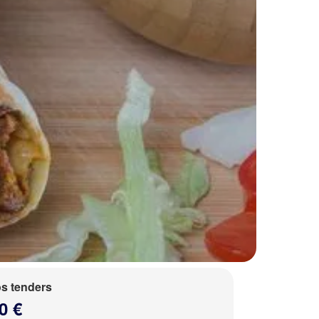
s tenders
0 €