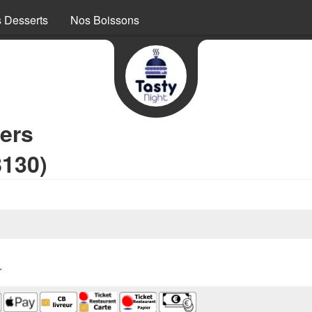
 Desserts
Nos Boissons
ers
8130)
r