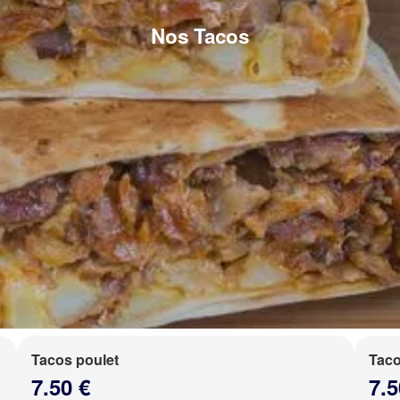
Nos Tacos
Tacos poulet
Taco
7.50 €
7.5