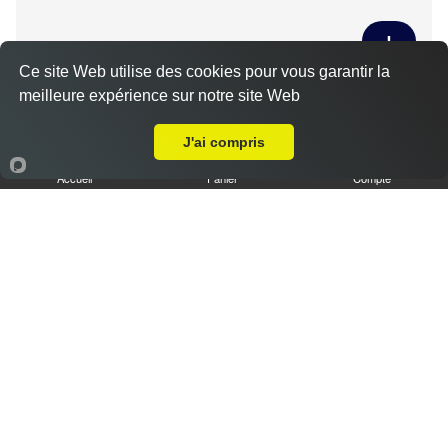
Ce site Web utilise des cookies pour vous garantir la
Tiramisu spéculoos caramel L
meilleure expérience sur notre site Web
Livraison sur Champhol
3.50 €
J'ai compris
Accueil
Panier
Compte
Tiramisu cookies XL
6.50 €