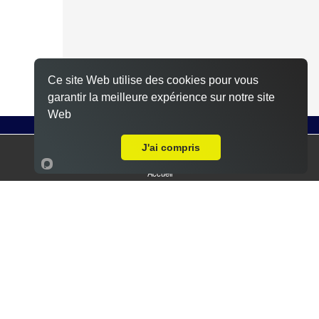
Ce site Web utilise des cookies pour vous
garantir la meilleure expérience sur notre site
Web
Steak, galette de pommes de terre, fromage à
raclette, sauce poivré
J'ai compris
Accueil