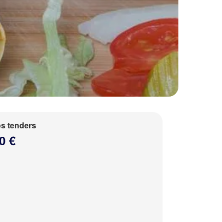
s tenders
0 €