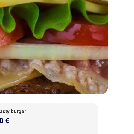
tasty burger
0 €