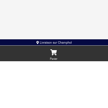
Steak façon bouchère, double tranche de
3 st
Livraison sur Champhol
cheddar, sauce big mac
poul
sauc
Panier