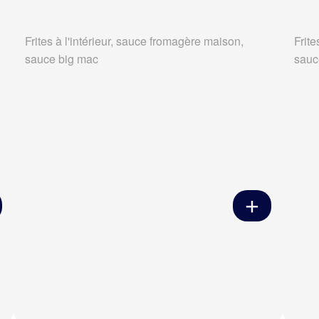
Frites à l'intérieur, sauce fromagère maison,
Frite
sauce big mac
sauc