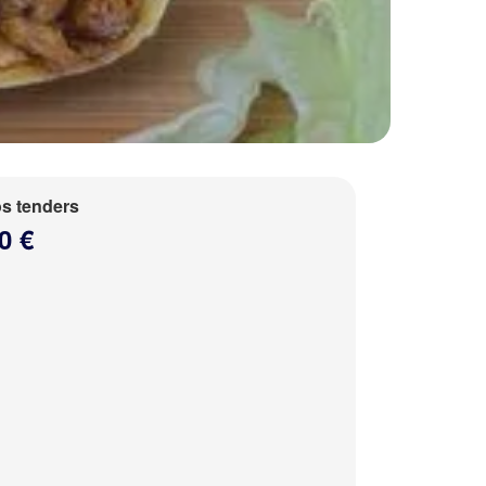
s tenders
0 €