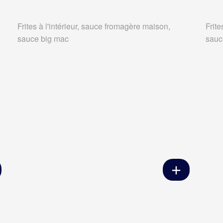
Frites à l'intérieur, sauce fromagère maison,
Frite
sauce big mac
sauc