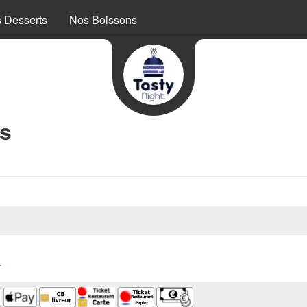
 Desserts
Nos Boissons
os
r