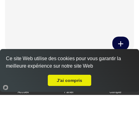
Tiramisu spéculoos caramel L
Ce site Web utilise des cookies pour vous garantir la
meilleure expérience sur notre site Web
3.50 €
Livraison sur Béville-le-Comte
J'ai compris
Accueil
Panier
Compte
Tiramisu cookies XL