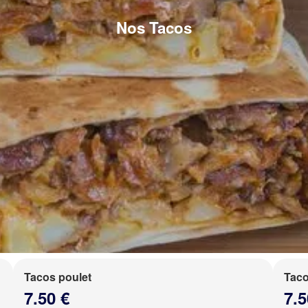
Nos Tacos
Tacos poulet
Taco
7.50 €
7.5