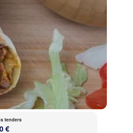
s tenders
0 €