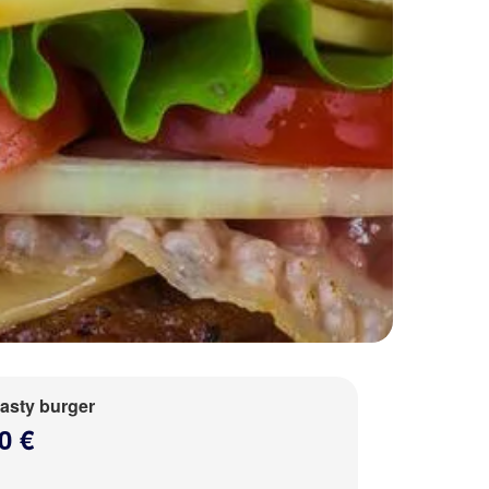
tasty burger
0 €