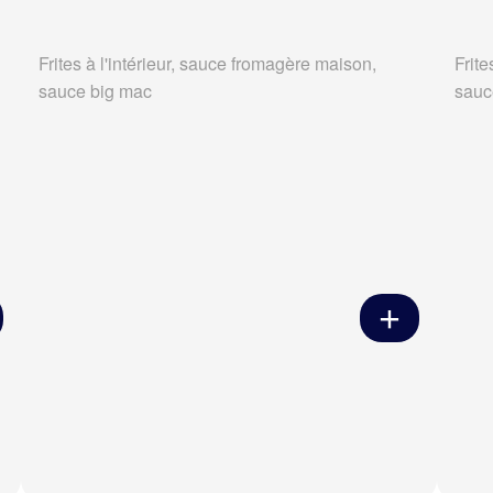
Frites à l'intérieur, sauce fromagère maison,
Frite
sauce big mac
sauc