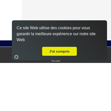
Ce site Web utilise des cookies pour vous
garantir la meilleure expérience sur notre site
Web
Steak, galette de pommes de terre, fromage à
raclette, sauce poivré
J'ai compris
Accueil