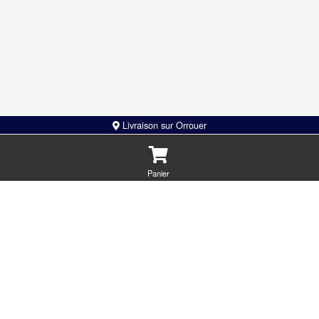
Steak façon bouchère, double tranche de
3 st
Livraison sur Orrouer
cheddar, sauce big mac
poul
sauc
Panier