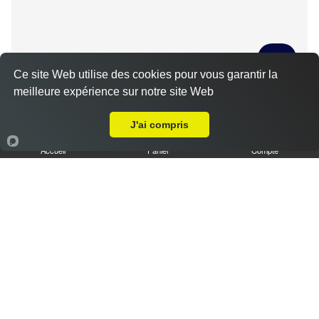
Ce site Web utilise des cookies pour vous garantir la
meilleure expérience sur notre site Web
Tiramisu spéculoos caramel L
Livraison sur Loinville
3.50 €
J'ai compris
Accueil
Panier
Compte
Tiramisu cookies XL
6.50 €