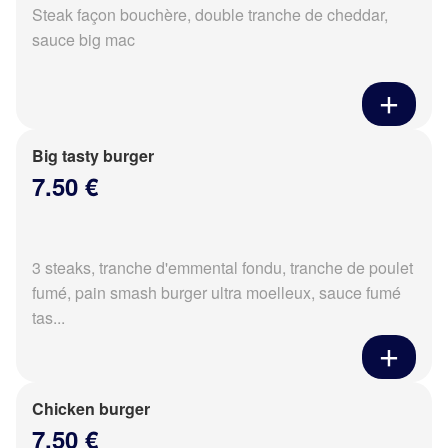
Steak façon bouchère, double tranche de cheddar,
sauce big mac
Big tasty burger
7.50 €
3 steaks, tranche d'emmental fondu, tranche de poulet
fumé, pain smash burger ultra moelleux, sauce fumé
tas...
Chicken burger
7.50 €